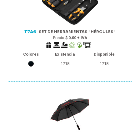
140
90
T746
SET DE HERRAMIENTAS "HÉRCULES"
Precio
$ 0,00 + IVA
Colores
Existencia
Disponible
1718
1718