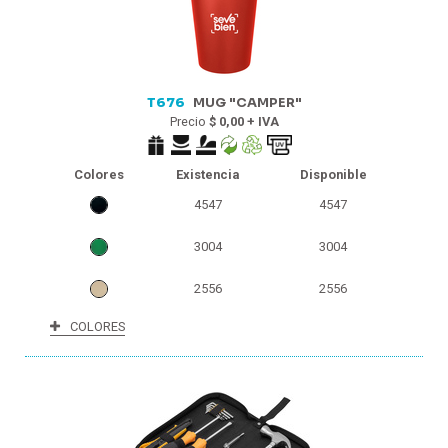
T676
MUG "CAMPER"
Precio
$ 0,00 + IVA
Colores
Existencia
Disponible
4547
4547
3004
3004
2556
2556
COLORES
2504
2504
2469
2469
803
803