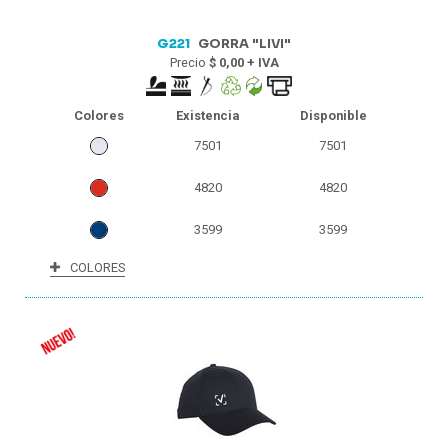
G221
GORRA "LIVI"
Precio
$ 0,00 + IVA
Colores
Existencia
Disponible
7501
7501
4820
4820
3599
3599
COLORES
2882
2882
2823
2823
521
521