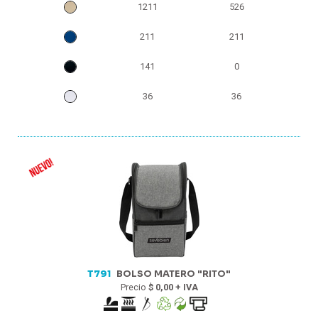
1211
526
211
211
141
0
36
36
T791
BOLSO MATERO "RITO"
Precio
$ 0,00 + IVA