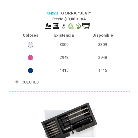
G223
GORRA "JEVI"
Precio
$ 0,00 + IVA
Colores
Existencia
Disponible
3309
3309
2948
2948
1415
1415
COLORES
622
622
233
218
2
2