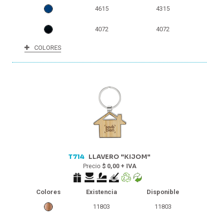
4615
4315
4072
4072
COLORES
3827
3827
3583
3583
3229
3019
2860
2860
2836
2836
T714
LLAVERO "KIJOM"
Precio
$ 0,00 + IVA
Colores
Existencia
Disponible
11803
11803