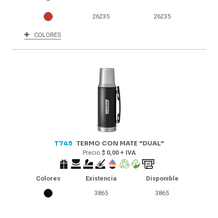
26235
26235
COLORES
17693
17693
16786
16786
14626
14626
6086
6086
3132
3132
T745
TERMO CON MATE "DUAL"
Precio
$ 0,00 + IVA
Colores
Existencia
Disponible
3865
3865