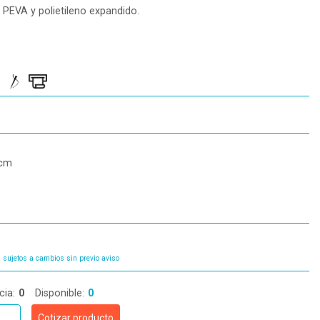
, PEVA y polietileno expandido.
 cm
 sujetos a cambios sin previo aviso
cia:
0
Disponible:
0
Cotizar producto