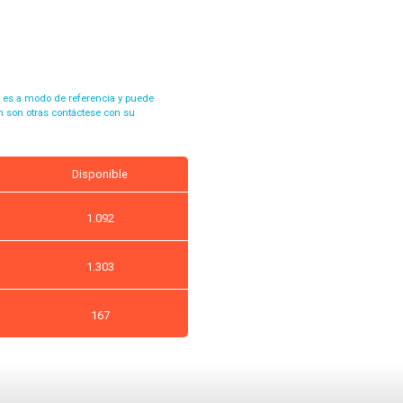
s es a modo de referencia y puede
n son otras contáctese con su
Disponible
1.092
1.303
167