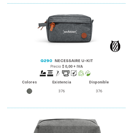
1
1
0
0
G290
NECESSAIRE U-KIT
Precio
$ 0,00 + IVA
Colores
Existencia
Disponible
376
376