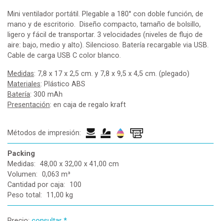
Mini ventilador portátil. Plegable a 180° con doble función, de
mano y de escritorio. Diseño compacto, tamaño de bolsillo,
ligero y fácil de transportar. 3 velocidades (niveles de flujo de
aire: bajo, medio y alto). Silencioso. Batería recargable via USB.
Cable de carga USB C color blanco.
Medidas
: 7,8 x 17 x 2,5 cm. y 7,8 x 9,5 x 4,5 cm. (plegado)
Materiales
: Plástico ABS
Batería
: 300 mAh
Presentación
: en caja de regalo kraft
Métodos de impresión:
Packing
Medidas:
48,00 x 32,00 x 41,00 cm
Volumen:
0,063 m³
Cantidad por caja:
100
Peso total:
11,00 kg
Precio:
consultar *